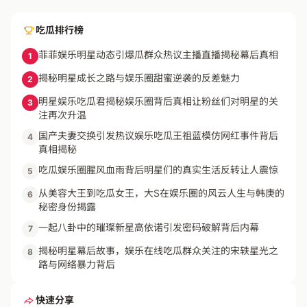
吃瓜排行榜
菲菲娱乐明星动态引爆瓜群众热议主播直播揭秘幕后真相
1
揭秘明星成长之路与娱乐圈甜蜜逆袭的反差魅力
2
明星娱乐吃瓜君揭秘娱乐圈背后真相让粉丝们对明星的关
3
注再次升温
国产夫妻交换引发热议娱乐吃瓜王祖蓝模仿网红事件背后
4
真相揭秘
吃瓜娱乐圈腥风血雨背后明星们的真实生活反转让人震惊
5
从美容大王到吃瓜女王，大S在娱乐圈的风云人生与韩庚的
6
秘密身份揭露
一起八卦中的璀璨新星高依诺引发密码破解背后内幕
7
揭秘明星幕后故事，娱乐在线吃瓜群众关注的宋轶星光之
8
路与网络暴力背后
快速分享