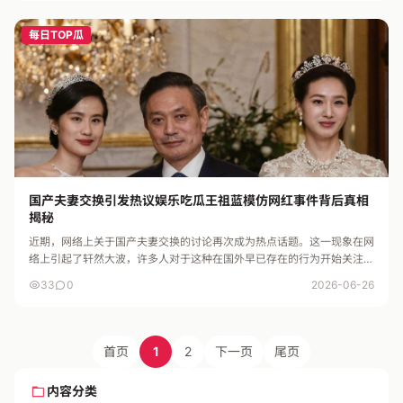
每日TOP瓜
国产夫妻交换引发热议娱乐吃瓜王祖蓝模仿网红事件背后真相
揭秘
近期，网络上关于国产夫妻交换的讨论再次成为热点话题。这一现象在网
络上引起了轩然大波，许多人对于这种在国外早已存在的行为开始关注和
议论。从“夫妻交换群”到各种案例的曝光，背后折射出社会观念的逐渐...
33
0
2026-06-26
首页
1
2
下一页
尾页
内容分类