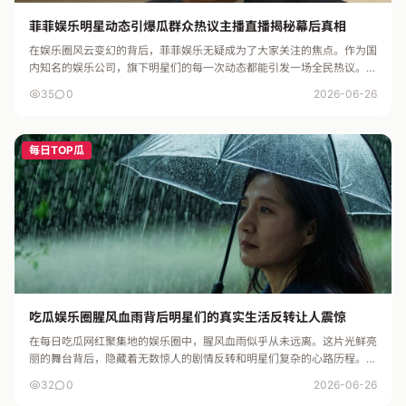
菲菲娱乐明星动态引爆瓜群众热议主播直播揭秘幕后真相
在娱乐圈风云变幻的背后，菲菲娱乐无疑成为了大家关注的焦点。作为国
内知名的娱乐公司，旗下明星们的每一次动态都能引发一场全民热议。从
明星的感情生活到作品争议，每一个细节都被瓜群众们津津乐道，尤其
35
0
2026-06-26
是...
每日TOP瓜
吃瓜娱乐圈腥风血雨背后明星们的真实生活反转让人震惊
在每日吃瓜网红聚集地的娱乐圈中，腥风血雨似乎从未远离。这片光鲜亮
丽的舞台背后，隐藏着无数惊人的剧情反转和明星们复杂的心路历程。今
天，我们就不信那些表面上的平静，带你一探娱乐圈的真实生活，看看
32
0
2026-06-26
那...