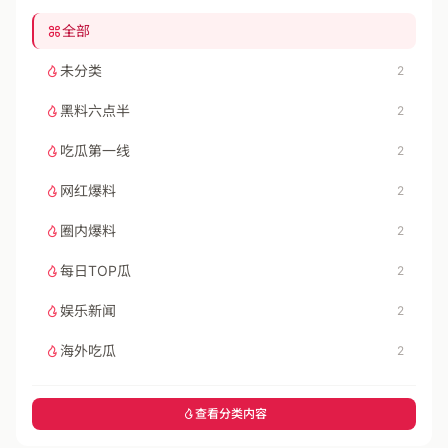
全部
未分类
2
黑料六点半
2
吃瓜第一线
2
网红爆料
2
圈内爆料
2
每日TOP瓜
2
娱乐新闻
2
海外吃瓜
2
查看分类内容